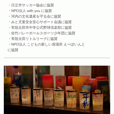
・日立市サッカー協会に協賛
・NPO法人 with you に協賛
・河内の文化遺産を守る会に協賛
・みと児童安全安心サポート会議に協賛
・常陸太田市中学公式野球倶楽部に協賛
・佐竹バレーボールスポーツ少年団に協賛
・常陸太田リトルリーグに協賛
・NPO法人 こどもの新しい居場所 えーぽいんと
に協賛